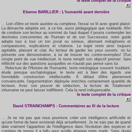
le
texte complet
de la critique
Etienne BARILLIER
: L'humanité avant dernière
... Loin d'être un texte austère ou complexe, l'essai se lit avec grand plaisir.
La démarche adoptée est, à ce tire, aussi pédagogique que roublarde. Afin
de conduire son lecteur au sommet du haut duquel il pourra contempler les
destinées concurrentes de l'humain et de son Successeur, notre guide
adopte tour à tour un ton jovial ou sérieux, alternant métaphores et
comparaisons, explications et citations. Le trajet reste ainsi toujours
agréable, plaisant et clair. Au lecteur de garder les yeux ouverts: on lui
présente une démonstration, à lui de trouver les contre-exemples! D'un
simple point de vue intellectuel, le texte remplit son objectif premier: faire
réfléchir sur des questions auxquelles on n'aurait pas pensé sans lui.
…Relecture de l'Histoire de l'humanité, texte ontologique souvent troublant,
étude presque eschatologique, le texte est à bien des égards une
formidable construction intellectuelle. À défaut d'être pleinement
convaincante, l'argumentation déployée enrichira certainement quantité de
lecteurs. Avec son pouvoir de séduction, la lecture de
Totalement
inhumaine
ne peut laisser indifférent. Cela la rend indispensable.
le
texte complet
de la critique
David STRAINCHAMPS : Commentaires au fil de la lecture
… Je ne nie pas que nous pourrions créer une intelligence artificielle et
qu'une forme de base existerait déjà actuellement. Je ne sais pas de quand
date vraiment l'apparition de l'intelligence dans l'évolution des espèces et
combien de temps il a fallu pour qu'elle atteigne notre stade. Sans doute