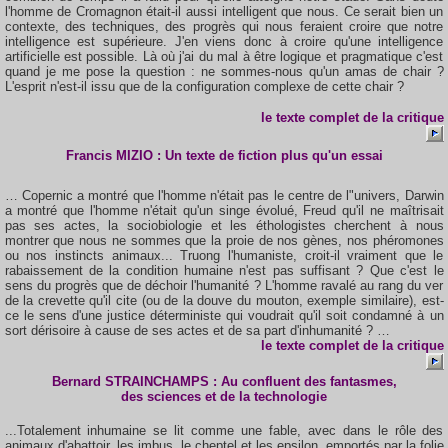
l'homme de Cromagnon était-il aussi intelligent que nous. Ce serait bien un
contexte, des techniques, des progrès qui nous feraient croire que notre
intelligence est supérieure. J'en viens donc à croire qu'une intelligence
artificielle est possible. Là où j'ai du mal à être logique et pragmatique c'est
quand je me pose la question : ne sommes-nous qu'un amas de chair ?
L'esprit n'est-il issu que de la configuration complexe de cette chair ?
le
texte complet
de la critique
Francis MIZIO : Un texte de fiction plus qu'un essai
… Copernic a montré que l'homme n'était pas le centre de l"univers, Darwin
a montré que l'homme n'était qu'un singe évolué, Freud qu'il ne maîtrisait
pas ses actes, la sociobiologie et les éthologistes cherchent à nous
montrer que nous ne sommes que la proie de nos gènes, nos phéromones
ou nos instincts animaux... Truong l'humaniste, croit-il vraiment que le
rabaissement de la condition humaine n'est pas suffisant ? Que c'est le
sens du progrès que de déchoir l'humanité ? L'homme ravalé au rang du ver
de la crevette qu'il cite (ou de la douve du mouton, exemple similaire), est-
ce le sens d'une justice déterministe qui voudrait qu'il soit condamné à un
sort dérisoire à cause de ses actes et de sa part d'inhumanité ? …
le
texte complet
de la critique
Bernard STRAINCHAMPS : Au confluent des fantasmes,
des sciences et de la technologie
...Totalement inhumaine se lit comme une fable, avec dans le rôle des
animaux d'abattoir, les imbus, le cheptel et les epsilon, emportés par la folie