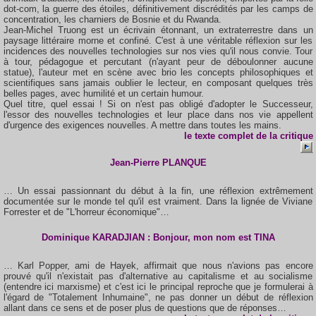
dot-com, la guerre des étoiles, définitivement discrédités par les camps de
concentration, les charniers de Bosnie et du Rwanda.
Jean-Michel Truong est un écrivain étonnant, un extraterrestre dans un
paysage littéraire morne et confiné. C'est à une véritable réflexion sur les
incidences des nouvelles technologies sur nos vies qu'il nous convie. Tour
à tour, pédagogue et percutant (n'ayant peur de déboulonner aucune
statue), l'auteur met en scène avec brio les concepts philosophiques et
scientifiques sans jamais oublier le lecteur, en composant quelques très
belles pages, avec humilité et un certain humour.
Quel titre, quel essai ! Si on n'est pas obligé d'adopter le Successeur,
l'essor des nouvelles technologies et leur place dans nos vie appellent
d'urgence des exigences nouvelles. A mettre dans toutes les mains.
le
texte complet
de la critique
Jean-Pierre PLANQUE
… Un essai passionnant du début à la fin, une réflexion extrêmement
documentée sur le monde tel qu'il est vraiment. Dans la lignée de Viviane
Forrester et de "L'horreur économique"…
Dominique KARADJIAN : Bonjour, mon nom est TINA
… Karl Popper, ami de Hayek, affirmait que nous n'avions pas encore
prouvé qu'il n'existait pas d'alternative au capitalisme et au socialisme
(entendre ici marxisme) et c'est ici le principal reproche que je formulerai à
l'égard de "Totalement Inhumaine", ne pas donner un début de réflexion
allant dans ce sens et de poser plus de questions que de réponses…