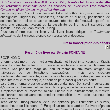
Du 27 août au 6 septembre 2001, sur le Web, Jean-Michel Truong a débattu
de
Totalement inhumaine
avec les abonnés de l'excellente liste
Mauvais
Genres en bibliothèques, aujourd'hui disparue
.
Les participants étaient pour l'essentiel des bibliothécaires, mais aussi des
enseignants, ingénieurs, journalistes, éditeurs et auteurs, passionnés de
science-fiction, polars et autres œuvres réputées de "mauvais genre", et
dont une vingtaine avaient eu la possibilité de lire, avant sa sortie en
librairie, l'essai de Jean-Michel Truong.
Plusieurs d'entre eux ont bien voulu livrer leurs critiques de
Totalement
inhumaine
, dont on peut prendre connaissance ci-dessous.
lire la transcription des débats
Résumé du livre par Sylvain FONTAINE
ECCE HOMO
L’homme est mort. Il est mort à Auschwitz, et Hiroshima, Koursk et Kigali,
dans tous les hauts lieux du massacre, où le vrai visage de l’homme se
révèle. Non pas une image de Dieu, ni même un être moral affligée de
faiblesses ou de tentations passagères ; mais une créature
fondamentalement violente, à qui cette violence a permis des percées sur le
plan intellectuel et technique, et dont on peut parier qu’elle en périra.
La créature humaine est de toute façon condamnée. Son soleil mourra dans
4,5 milliards d’années, et les lois de la physique lui interdisent d’espérer
s’implanter hors du système solaire. Encore plus lointainement, la matière
de l’univers se désagrégera, rendant impossible la vie telle que nous la
connaissons.
Jean-Michel Truong propose déjà une épitaphe pour l’humanité en sursis,
cette phrase de Nietzsche : " En quelque recoin écarté de l’univers répandu
dans le flamboiement d’innombrables systèmes solaires, il y eut une fois un