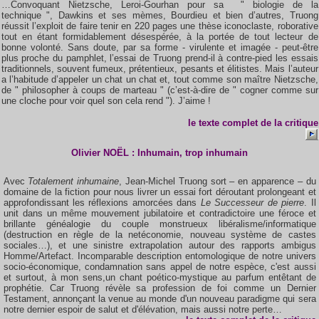
…Convoquant Nietzsche, Leroi-Gourhan pour sa " biologie de la
technique ", Dawkins et ses mèmes, Bourdieu et bien d’autres, Truong
réussit l’exploit de faire tenir en 220 pages une thèse iconoclaste, roborative
tout en étant formidablement désespérée, à la portée de tout lecteur de
bonne volonté. Sans doute, par sa forme - virulente et imagée - peut-être
plus proche du pamphlet, l’essai de Truong prend-il à contre-pied les essais
traditionnels, souvent fumeux, prétentieux, pesants et élitistes. Mais l’auteur
a l’habitude d’appeler un chat un chat et, tout comme son maître Nietzsche,
de " philosopher à coups de marteau " (c’est-à-dire de " cogner comme sur
une cloche pour voir quel son cela rend "). J’aime !
le
texte complet
de la critique
Olivier NOËL : Inhumain, trop inhumain
Avec
Totalement inhumaine
, Jean-Michel Truong sort – en apparence – du
domaine de la fiction pour nous livrer un essai fort déroutant prolongeant et
approfondissant les réflexions amorcées dans
Le Successeur de pierre
. Il
unit dans un même mouvement jubilatoire et contradictoire une féroce et
brillante généalogie du couple monstrueux libéralisme/informatique
(destruction en règle de la netéconomie, nouveau système de castes
sociales…), et une sinistre extrapolation autour des rapports ambigus
Homme/Artefact. Incomparable description entomologique de notre univers
socio-économique, condamnation sans appel de notre espèce, c'est aussi
et surtout, à mon sens,un chant poético-mystique au parfum entêtant de
prophétie. Car Truong révèle sa profession de foi comme un Dernier
Testament, annonçant la venue au monde d'un nouveau paradigme qui sera
notre dernier espoir de salut et d'élévation, mais aussi notre perte…