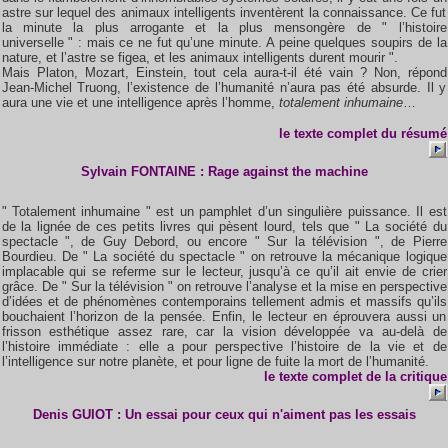
astre sur lequel des animaux intelligents inventèrent la connaissance. Ce fut
la minute la plus arrogante et la plus mensongère de " l’histoire
universelle " : mais ce ne fut qu’une minute. A peine quelques soupirs de la
nature, et l’astre se figea, et les animaux intelligents durent mourir ".
Mais Platon, Mozart, Einstein, tout cela aura-t-il été vain ? Non, répond
Jean-Michel Truong, l’existence de l’humanité n’aura pas été absurde. Il y
aura une vie et une intelligence après l’homme,
totalement inhumaine
…
le texte complet du résumé
Sylvain FONTAINE : Rage against the machine
" Totalement inhumaine " est un pamphlet d’un singulière puissance. Il est
de la lignée de ces petits livres qui pèsent lourd, tels que " La société du
spectacle ", de Guy Debord, ou encore " Sur la télévision ", de Pierre
Bourdieu. De " La société du spectacle " on retrouve la mécanique logique
implacable qui se referme sur le lecteur, jusqu’à ce qu’il ait envie de crier
grâce. De " Sur la télévision " on retrouve l’analyse et la mise en perspective
d’idées et de phénomènes contemporains tellement admis et massifs qu’ils
bouchaient l’horizon de la pensée. Enfin, le lecteur en éprouvera aussi un
frisson esthétique assez rare, car la vision développée va au-delà de
l’histoire immédiate : elle a pour perspective l’histoire de la vie et de
l’intelligence sur notre planète, et pour ligne de fuite la mort de l’humanité.
le texte complet de la critique
Denis GUIOT : Un essai pour ceux qui n'aiment pas les essais