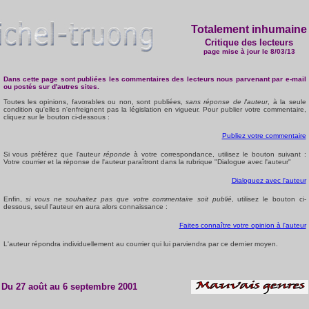
Totalement inhumaine
Critique des lecteurs
page mise à jour le
8/03/13
Dans cette page sont publiées les commentaires des lecteurs nous parvenant
par e-mail
ou postés sur d'autres sites.
Toutes les opinions, favorables ou non, sont publiées,
sans réponse de l'auteur
, à la seule
condition qu'elles n'enfreignent pas la législation en vigueur. Pour publier votre commentaire,
cliquez sur le bouton ci-dessous :
Publiez votre commentaire
Si vous préférez que l'auteur
réponde
à votre correspondance, utilisez le bouton suivant :
Votre courrier et la réponse de l'auteur paraîtront dans la rubrique "Dialogue avec l'auteur"
Dialoguez avec l'auteur
Enfin,
si vous ne souhaitez pas que votre commentaire soit publié
, utilisez le bouton ci-
dessous, seul l'auteur en aura alors connaissance :
Faites connaître votre opinion à l'auteur
L'auteur répondra individuellement au courrier qui lui parviendra par ce dernier moyen.
Du 27 août au 6 septembre 2001