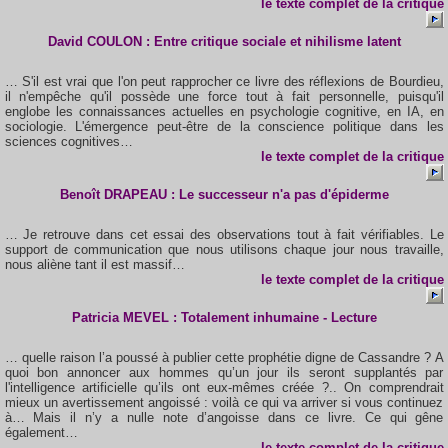
le texte complet de la critique
David COULON :
Entre critique sociale et nihilisme latent
… S'il est vrai que l'on peut rapprocher ce livre des réflexions de Bourdieu,
il n'empêche qu'il possède une force tout à fait personnelle, puisqu'il
englobe les connaissances actuelles en psychologie cognitive, en IA, en
sociologie. L'émergence peut-être de la conscience politique dans les
sciences cognitives…
le texte complet de la critique
Benoît DRAPEAU : Le successeur n'a pas d'épiderme
… Je retrouve dans cet essai des observations tout à fait vérifiables. Le
support de communication que nous utilisons chaque jour nous travaille,
nous aliène tant il est massif…
le texte complet de la critique
Patricia MEVEL : Totalement inhumaine - Lecture
… quelle raison l’a poussé à publier cette prophétie digne de Cassandre ? A
quoi bon annoncer aux hommes qu’un jour ils seront supplantés par
l'intelligence artificielle qu’ils ont eux-mêmes créée ?.. On comprendrait
mieux un avertissement angoissé : voilà ce qui va arriver si vous continuez
à… Mais il n’y a nulle note d’angoisse dans ce livre. Ce qui gêne
également
…
le texte complet de la critique