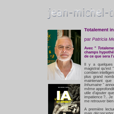
Totalement in
par
Patricia M
Avec "
Totaleme
champs hypothéti
de ce que sera l
Il y a quelques
magistral qu’est 
combien intellig
plus grand nombr
maintenant que
Inhumaine
" annon
même approfondit 
utile d’ajouter q
impatience ?.. Je 
me retrouver bien 
A première lectu
mais déconcerter 