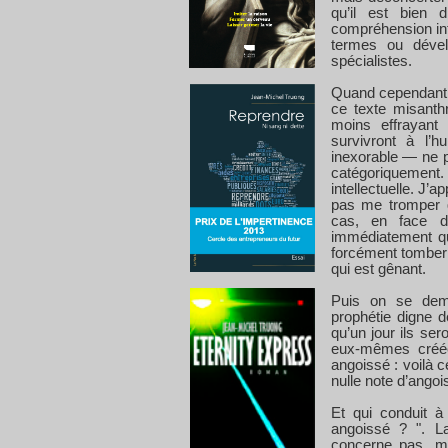
qu’il est bien d
compréhension int
termes ou dével
spécialistes.
Quand cependant o
ce texte misanth
moins effrayant 
survivront à l’
inexorable — ne pe
catégoriquement
intellectuelle. J
pas me tromper qu
cas, en face d
immédiatement que
forcément tomber p
qui est gênant.
Puis on se dema
prophétie digne
qu’un jour ils sero
eux-mêmes créée
angoissé : voilà c
nulle note d’angoi
Et qui conduit à
angoissé ? ". L
concerne pas, mo