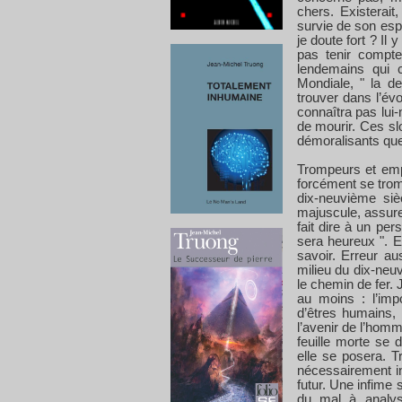
chers. Existerait
survie de son espè
je doute fort ? Il 
pas tenir compt
lendemains qui 
Mondiale, " la d
trouver dans l’év
connaîtra pas lui
de mourir. Ces s
démoralisants que
Trompeurs et emp
forcément se trom
dix-neuvième siè
majuscule, assure
fait dire à un pe
sera heureux ". E
savoir. Erreur au
milieu du dix-neu
le chemin de fer.
au moins : l’imp
d’êtres humains, s
l’avenir de l’hom
feuille morte se 
elle se posera. T
nécessairement in
futur. Une infime 
du mal à analyse