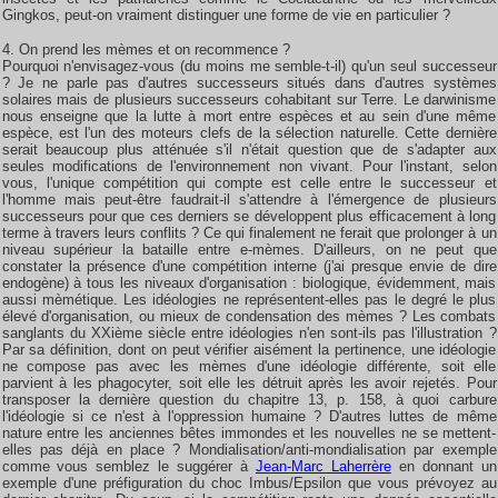
Gingkos, peut-on vraiment distinguer une forme de vie en particulier ?
4. On prend les mèmes et on recommence ?
Pourquoi n'envisagez-vous (du moins me semble-t-il) qu'un seul successeur
? Je ne parle pas d'autres successeurs situés dans d'autres systèmes
solaires mais de plusieurs successeurs cohabitant sur Terre. Le darwinisme
nous enseigne que la lutte à mort entre espèces et au sein d'une même
espèce, est l'un des moteurs clefs de la sélection naturelle. Cette dernière
serait beaucoup plus atténuée s'il n'était question que de s'adapter aux
seules modifications de l'environnement non vivant. Pour l'instant, selon
vous, l'unique compétition qui compte est celle entre le successeur et
l'homme mais peut-être faudrait-il s'attendre à l'émergence de plusieurs
successeurs pour que ces derniers se développent plus efficacement à long
terme à travers leurs conflits ? Ce qui finalement ne ferait que prolonger à un
niveau supérieur la bataille entre e-mèmes. D'ailleurs, on ne peut que
constater la présence d'une compétition interne (j'ai presque envie de dire
endogène) à tous les niveaux d'organisation : biologique, évidemment, mais
aussi mèmétique. Les idéologies ne représentent-elles pas le degré le plus
élevé d'organisation, ou mieux de condensation des mèmes ? Les combats
sanglants du XXième siècle entre idéologies n'en sont-ils pas l'illustration ?
Par sa définition, dont on peut vérifier aisément la pertinence, une idéologie
ne compose pas avec les mèmes d'une idéologie différente, soit elle
parvient à les phagocyter, soit elle les détruit après les avoir rejetés. Pour
transposer la dernière question du chapitre 13, p. 158, à quoi carbure
l'idéologie si ce n'est à l'oppression humaine ? D'autres luttes de même
nature entre les anciennes bêtes immondes et les nouvelles ne se mettent-
elles pas déjà en place ? Mondialisation/anti-mondialisation par exemple
comme vous semblez le suggérer à
Jean-Marc Laherrère
en donnant un
exemple d'une préfiguration du choc Imbus/Epsilon que vous prévoyez au