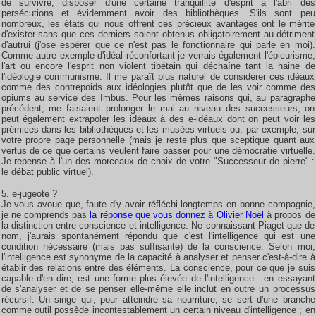
de survivre, disposer d'une certaine tranquillité d'esprit à l'abri des
persécutions et évidemment avoir des bibliothèques. S'ils sont peu
nombreux, les états qui nous offrent ces précieux avantages ont le mérite
d'exister sans que ces derniers soient obtenus obligatoirement au détriment
d'autrui (j'ose espérer que ce n'est pas le fonctionnaire qui parle en moi).
Comme autre exemple d'idéal réconfortant je verrais également l'épicurisme,
l'art ou encore l'esprit non violent tibétain qui déchaîne tant la haine de
l'idéologie communisme. Il me paraît plus naturel de considérer ces idéaux
comme des contrepoids aux idéologies plutôt que de les voir comme des
opiums au service des Imbus. Pour les mêmes raisons qui, au paragraphe
précédent, me faisaient prolonger le mal au niveau des successeurs, on
peut également extrapoler les idéaux à des e-idéaux dont on peut voir les
prémices dans les bibliothèques et les musées virtuels ou, par exemple, sur
votre propre page personnelle (mais je reste plus que sceptique quant aux
vertus de ce que certains veulent faire passer pour une démocratie virtuelle.
Je repense à l'un des morceaux de choix de votre "Successeur de pierre" :
le débat public virtuel).
5. e-jugeote ?
Je vous avoue que, faute d'y avoir réfléchi longtemps en bonne compagnie,
je ne comprends pas
la réponse que vous donnez à Olivier Noël
à propos de
la distinction entre conscience et intelligence. Ne connaissant Piaget que de
nom, j'aurais spontanément répondu que c'est l'intelligence qui est une
condition nécessaire (mais pas suffisante) de la conscience. Selon moi,
l'intelligence est synonyme de la capacité à analyser et penser c'est-à-dire à
établir des relations entre des éléments. La conscience, pour ce que je suis
capable d'en dire, est une forme plus élevée de l'intelligence : en essayant
de s'analyser et de se penser elle-même elle inclut en outre un processus
récursif. Un singe qui, pour atteindre sa nourriture, se sert d'une branche
comme outil possède incontestablement un certain niveau d'intelligence ; en