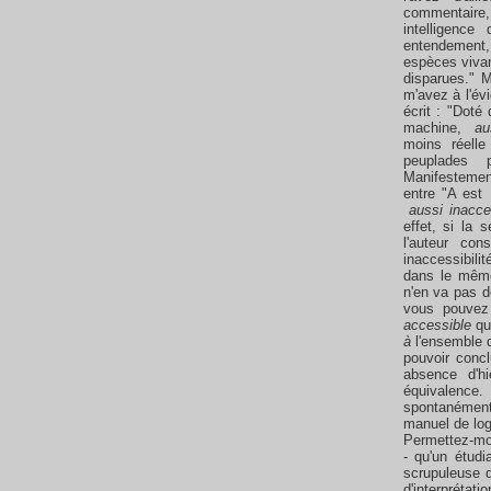
commentaire, j
intelligenc
entendement
espèces vivan
disparues." 
m'avez à l'é
écrit : "Doté
machine,
au
moins réell
peuplades p
Manifestemen
entre "A est
aussi inacce
effet, si la
l'auteur co
inaccessibilit
dans le même 
n'en va pas 
vous pouvez
accessible
qu
à
l'ensemble d
pouvoir concl
absence d'hi
équivalence
spontanément
manuel de logi
Permettez-mo
- qu'un étudi
scrupuleuse d
d'interprétati