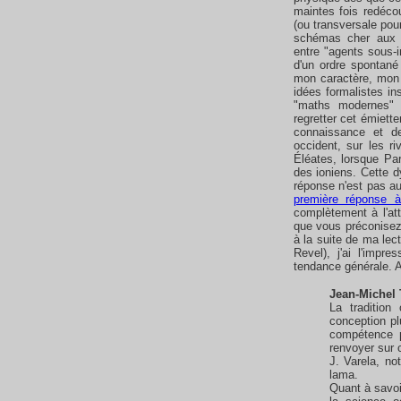
maintes fois redéc
(ou transversale pour
schémas cher aux c
entre "agents sous-i
d'un ordre spontané 
mon caractère, mon 
idées formalistes in
"maths modernes" 
regretter cet émiett
connaissance et d
occident, sur les r
Éléates, lorsque Par
des ioniens. Cette d
réponse n'est pas au
première réponse 
complètement à l'a
que vous préconisez 
à la suite de ma lec
Revel), j'ai l'impr
tendance générale. A
Jean-Michel 
La tradition
conception pl
compétence p
renvoyer sur 
J. Varela, no
lama.
Quant à savoi