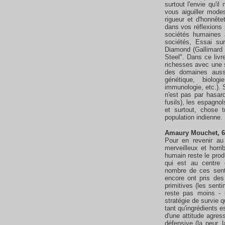
surtout l'envie qu'i
vous aiguiller mode
rigueur et d'honnêtet
dans vos réflexions 
sociétés humaines à
sociétés, Essai sur
Diamond (Gallimard 2
Steel". Dans ce livre
richesses avec une s
des domaines aussi
génétique, biologi
immunologie, etc.). 
n'est pas par hasar
fusils), les espagno
et surtout, chose 
population indienne.
Amaury Mouchet, 6
Pour en revenir au
merveilleux et horri
humain reste le produ
qui est au centre 
nombre de ces sent
encore ont pris des
primitives (les sent
reste pas moins - 
stratégie de survie q
tant qu'ingrédients 
d'une attitude agres
défensive (la peur, 