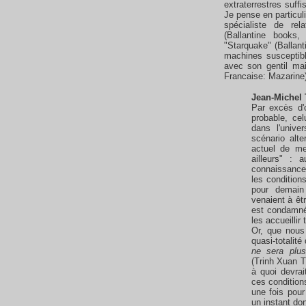
extraterrestres suff
Je pense en particu
spécialiste de rel
(Ballantine books,
"Starquake" (Ballan
machines susceptible
avec son gentil ma
Francaise: Mazarine)
Jean-Michel 
Par excès d'o
probable, cel
dans l'unive
scénario alte
actuel de me
ailleurs" : 
connaissance
les condition
pour demai
venaient à êtr
est condamné 
les accueillir 
Or, que nous 
quasi-totalité
ne sera plu
(Trinh Xuan T
à quoi devra
ces condition
une fois pour
un instant do