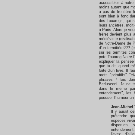
accessibles à notre 
moins autant que moi
a pas de frontière f
sont bien à fond dan
des Touaregs, qui so
leurs ancêtres, moit
à Paris. Alors je v
frère) devient plus
médiéviste (civilisat
de Notre-Dame de P
d'un termitière??? (e
sur les termites co
pote Touareg Notre-D
expliquer la pensée 
que tu dis quand mêm
faite d'un livre. Il f
mots "primitifs" "civ
phrases 7 fois dan
Berlusconi. Je ne 
dans le même pan
entendement", les 
pousser l'humour un 
Jean-Michel 
Il y aurait c
prétendre qu
espèces vivan
disparue
entendement.
l'avez d'ai