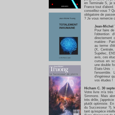
en Terminale S, je s
France tout d'abord. 
conseillez-vous ? Qu
obligatoire de passe
? Je vous remercie d
Jean-Michel 
Pour faire de
l'obtention 
directement 
matière - Par
au terme d'é
(X, Centrale
Supélec, EN
avis, ces étu
cursus en sc
une double fo
Etats-Unis -
l'ensemble.
d'ingénieur q
vos études !
Hicham C. 30 septe
Votre livre m'a très
Simmons. Mais alor
très drôle, j'appréci
plutôt optimiste. En
du Successeur ?), l
tant qu'espèce intel