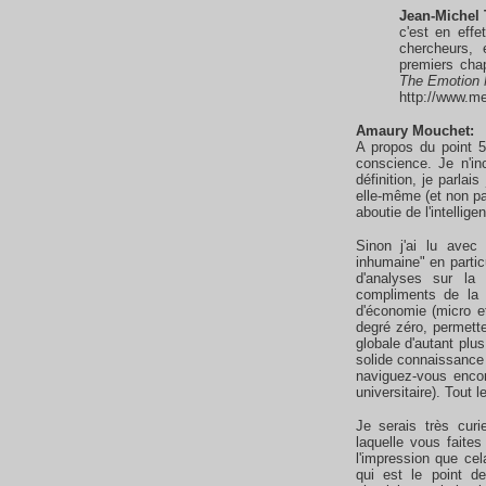
Jean-Michel 
c'est en effe
chercheurs,
premiers chap
The Emotion 
http://www.me
Amaury Mouchet:
A propos du point 5.
conscience. Je n'in
définition, je parla
elle-même (et non pa
aboutie de l'intellige
Sinon j'ai lu avec 
inhumaine" en particu
d'analyses sur la
compliments de la 
d'économie (micro 
degré zéro, permette
globale d'autant plus
solide connaissance 
naviguez-vous enco
universitaire). Tout 
Je serais très curi
laquelle vous faite
l'impression que ce
qui est le point d