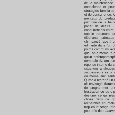
de la maintenance 
conscience et peur
stratégies familiales
et de concurrence. 
mentaux du prédate
primitive de la hai
parler de désirs. 
concurrentiels entr
subtile structure 
éléphants, primates 
chimpanzé face à un
édifiante dans l'un 
points communs avec
que l'on a même la p
qu'un anthropomorp
cérébrale dynamique,
réponse interne du 
situations analogues
successeurs se pri
ou même aux sentim
Quitte à rester à un 
ait envisagé d'amélio
de programmer une 
frustration ou de e-
désigner ce qui n'e
chose dans ce goò
recherches en intelli
trop court stage inf
peu près rien,
shame