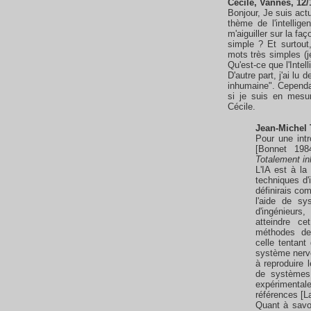
Cécile, Vannes, 12/
Bonjour, Je suis actu
thème de l'intellige
m'aiguiller sur la fa
simple ? Et surtout
mots très simples (je
Qu'est-ce que l'Intel
D'autre part, j'ai lu
inhumaine". Cependan
si je suis en mesur
Cécile.
Jean-Michel 
Pour une intr
[Bonnet 198
Totalement i
L'IA est à la
techniques d'
définirais com
l'aide de sy
d'ingénieurs,
atteindre ce
méthodes de
celle tentant
système nerve
à reproduire 
de systèmes 
expérimenta
références [La
Quant à savo