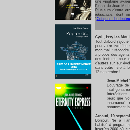
une vingtaine avaien
l'essai de Jean-Mich
Plusieurs d'entre e
inhumaine
, dont o
"
Critiques des lecteu
Cyril
, Issy les Moul
Tout d'abord j'ajout
pour votre livre "Le
mon mail : répondre
à propos des agents 
des lectures pour 
d'autres sur leur évo
dans votre livre à l
12 septembre !
Jean-Michel 
L'ouvrage de
intelligents 
Interéditions
peux que vo
inhumaine", 
notamment la 
Arnaud, 10 septemb
Bonjour. Né à Hamb
habitué à programme
jusqu'en 2000 où je 