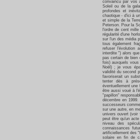
convaincu par vos 
Soleil ou de la gala
profondes et inévi
chaotique - d'ici à 
et simple de la Terr
Peterson. Pour la Sc
l'ordre de cent mill
régularité d'une hor
sur l'un des média p
tous également fra
refuser l'évolution
interdite ") alors q
pas certain de bien
fois) auxquels vous 
Noël) ; je vous épa
validité du second p
favoriserait un subs
tenter dès à prése
éventuellement une f
être aussi voué à l'
"papillon" responsabl
décembre en 1999. 
successeurs comme on
sur une autre, en me
univers ouvert (voir
peut être qu'un acte
niveau des spécul
connaissances futu
artificiellement des "
solaire en fin de 