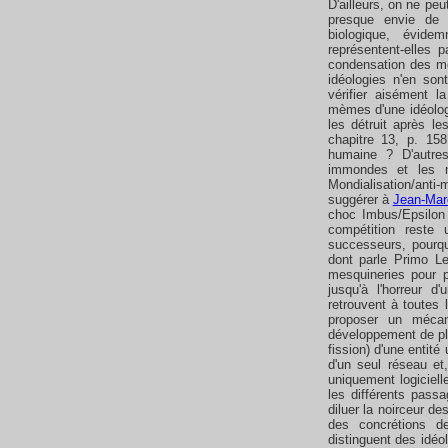
D'ailleurs, on ne peu
presque envie de 
biologique, évid
représentent-elles 
condensation des m
idéologies n'en sont
vérifier aisément 
mèmes d'une idéologie
les détruit après le
chapitre 13, p. 158
humaine ? D'autre
immondes et les n
Mondialisation/ant
suggérer à
Jean-Mar
choc Imbus/Epsilon 
compétition reste
successeurs, pourquo
dont parle Primo Le
mesquineries pour p
jusqu'à l'horreur 
retrouvent à toutes
proposer un mécan
développement de plu
fission) d'une entité
d'un seul réseau et,
uniquement logiciell
les différents passa
diluer la noirceur de
des concrétions 
distinguent des idéol