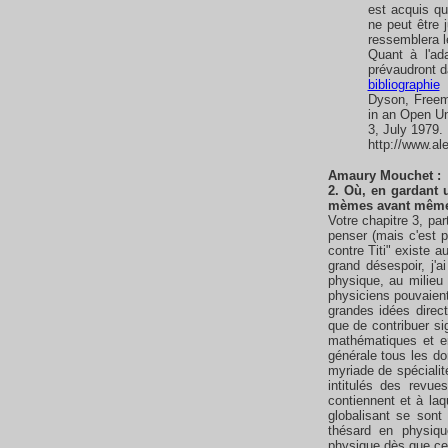
est acquis qu
ne peut être 
ressemblera l
Quant à l'ad
prévaudront d
bibliographie
Dyson, Freem
in an Open U
3, July 1979. 
http://www.al
Amaury
Mouchet
:
2. Où, en gardant 
mèmes avant même d
Votre chapitre 3, pa
penser (mais c'est p
contre Titi" existe 
grand désespoir, j'a
physique, au milieu
physiciens pouvaient
grandes idées direct
que de contribuer sig
mathématiques et e
générale tous les do
myriade de spécialité
intitulés des revues
contiennent et à laq
globalisant se sont 
thésard en physiqu
physique dès que ce 