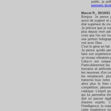
public, je pr
premiers lect
Marcel R., 30/10/01 
Bonjour. Je pense po
aussi de support et o
état supérieur du viv
Je précise que je su
plus depuis mon adole
crois que l'on est to
une portion holograp
voir avec Dieu.
C'est le gène en fait 
Je pense qu'elle per
faire son expérience
un niveau vibratoire 
Celui-ci est uniqu
Particulièrement le
humains et artifici
les neurones d'un ce
les remplacent, pl
transmis tous notre s
alors plus le frei
compétition, jalousi
caduque. L'esprit pou
qui lui permettra d'
doit se passer éga
d'autres esprits. 
l'Intelligence, la vrai
cette expérience lu