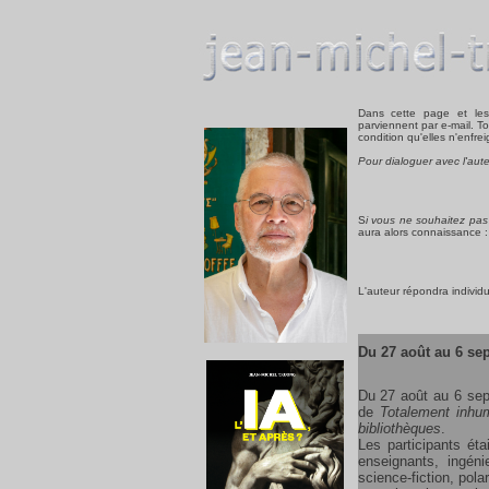
Dans cette page et les
parviennent par e-mail. T
condition qu'elles n'enfrei
Pour dialoguer avec l'aut
S
i vous ne souhaitez pas
aura alors connaissance :
L'auteur répondra individu
Du 27 août au 6 se
Du 27 août au 6 sep
de
Totalement inhu
bibliothèques
.
Les participants éta
enseignants, ingéni
science-fiction, pol