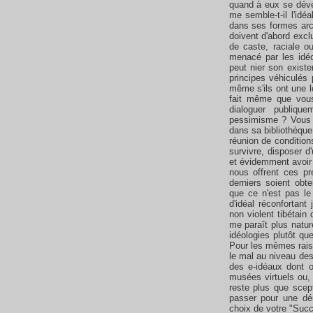
quand à eux se déve
me semble-t-il l'id
dans ses formes arc
doivent d'abord excl
de caste, raciale ou
menacé par les idéo
peut nier son existe
principes véhiculés 
même s'ils ont une l
fait même que vous
dialoguer publiqu
pessimisme ? Vous 
dans sa bibliothèque 
réunion de condition
survivre, disposer d'
et évidemment avoir 
nous offrent ces pr
derniers soient obte
que ce n'est pas le
d'idéal réconfortant 
non violent tibétain
me paraît plus natu
idéologies plutôt q
Pour les mêmes raiso
le mal au niveau des
des e-idéaux dont o
musées virtuels ou, 
reste plus que scep
passer pour une dé
choix de votre "Succe