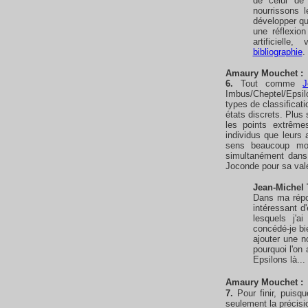
de celui de
nourrissons l
développer qu
une réflexion
artificiell
bibliographie
.
Amaury
Mouchet
:
6.
Tout comme
J
Imbus/Cheptel/Epsil
types de classificati
états discrets. Plus
les points extrême
individus que leurs
sens beaucoup moi
simultanément dans
Joconde pour sa vale
Jean-Michel 
Dans ma répon
intéressant d
lesquels j'
concédé-je bie
ajouter une n
pourquoi l'on
Epsilons là...
Amaury
Mouchet
:
7.
Pour finir, puisq
seulement la précisi