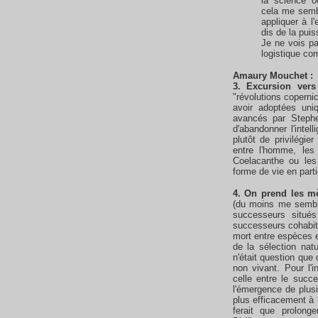
la science o
cela me semb
appliquer à l
dis de la pui
Je ne vois pa
logistique co
Amaury
Mouchet
:
3. Excursion vers 
"révolutions copernic
avoir adoptées un
avancés par Stephe
d'abandonner l'intel
plutôt de privilégie
entre l'homme, les
Coelacanthe ou les
forme de vie en parti
4. On prend les 
(du moins me semble
successeurs situés
successeurs cohabita
mort entre espèces e
de la sélection natu
n'était question que
non vivant. Pour l'i
celle entre le succe
l'émergence de plus
plus efficacement à 
ferait que prolong