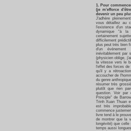
1. Pour commencer, 
(je m'efforce d'êtr
devenir un peu plus
J'adhère pleinement
vous détaillez au c
l'existence d'un s
dynamique "à la 
certainement sujette
difficilement prédic
plus peut très bien f
d'un événement c
inévitablement par s
(physicien oblige, j'
la vitesse vers le b
l'effet des forces de
qu'il y a rétroacti
accoucher de l'homm
du genre anthropique
résumer très grossi
plutôt que rien pa
question. Voir par
Principle" de Barro
Trinh Xuan Thuan en
est très improbabl
commence justement 
livre tend à le prouv
de montrer que la v
longévité) que celle
temps aussi longues 