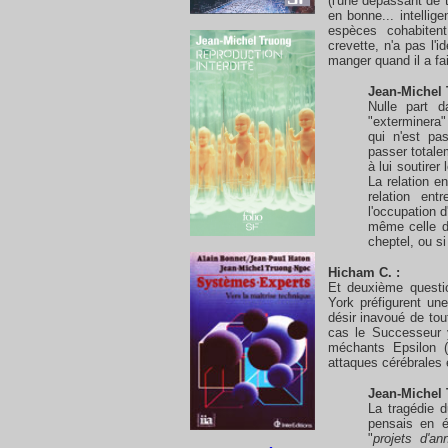
(l'une dépassant de t
en bonne... intellig
espèces cohabitent
crevette, n'a pas l'
manger quand il a fa
Jean-Michel 
Nulle part 
"exterminera"
qui n'est p
passer totale
à lui soutire
La relation e
relation en
l'occupation d
même celle de
cheptel, ou s
Hicham C. :
Et deuxième quest
York préfigurent un
désir inavoué de tou
cas le Successeur y
méchants Epsilon (
attaques cérébrales 
Jean-Michel 
La tragédie d
pensais en 
"
projets d'a