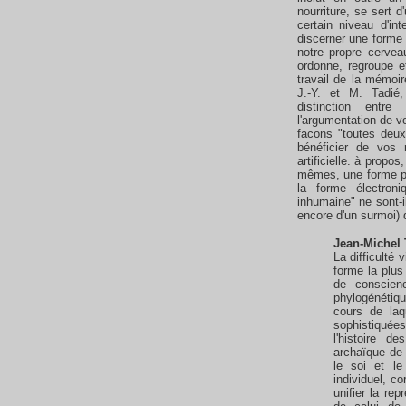
nourriture, se sert
certain niveau d'int
discerner une forme
notre propre cerveau
ordonne, regroupe e
travail de la mémoi
J.-Y. et M. Tadié,
distinction entre
l'argumentation de vo
facons "toutes deux
bénéficier de vos r
artificielle. à propo
mêmes, une forme pr
la forme électron
inhumaine" ne sont-i
encore d'un surmoi)
Jean-Michel 
La difficulté
forme la plus
de conscien
phylogénétiqu
cours de la
sophistiquées
l'histoire 
archaïque de 
le soi et l
individuel, c
unifier la re