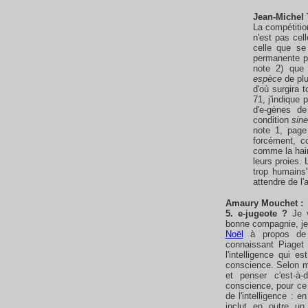
Jean-Michel 
La compétitio
n'est pas cel
celle que se
permanente po
note 2) que
espèce
de plu
d'où surgira 
71, j'indique
d'e-gènes d
condition
sin
note 1, page
forcément, c
comme la hain
leurs proies. 
trop humains
attendre de l
Amaury
Mouchet
:
5. e-jugeote ?
Je v
bonne compagnie, j
Noël
à propos de la
connaissant Piaget
l'intelligence qui e
conscience. Selon mo
et penser c'est-à-
conscience, pour ce 
de l'intelligence : 
inclut en outre un