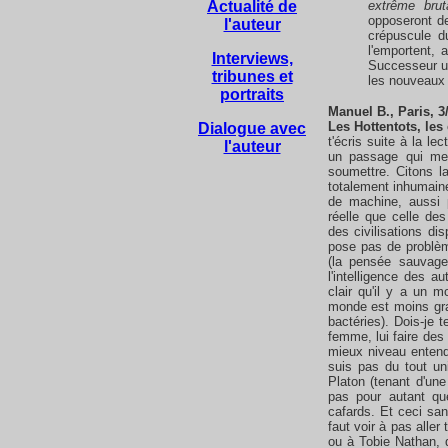
Actualité de
extrême brut
opposeront d
l'auteur
crépuscule d
l'emportent, 
Interviews,
Successeur un
tribunes et
les nouveaux
portraits
Manuel B., Paris, 3/
Les Hottentots, les 
Dialogue avec
t'écris suite à la le
l'auteur
un passage qui me 
soumettre. Citons l
totalement inhumaine
de machine, aussi 
réelle que celle de
des civilisations d
pose pas de problème
(la pensée sauvag
l'intelligence des a
clair qu'il y a un 
monde est moins gran
bactéries). Dois-je 
femme, lui faire des 
mieux niveau entend
suis pas du tout un
Platon (tenant d'une
pas pour autant q
cafards. Et ceci sans
faut voir à pas aller
ou à Tobie Nathan, q