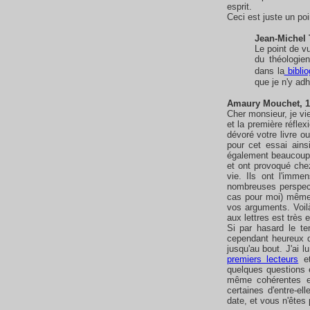
esprit.
Ceci est juste un po
Jean-Michel 
Le point de v
du théologie
dans la
biblio
que je n'y ad
Amaury Mouchet, 10
Cher monsieur, je vi
et la première réflex
dévoré votre livre o
pour cet essai ain
également beaucoup t
et ont provoqué che
vie. Ils ont l'immen
nombreuses perspecti
cas pour moi) même s
vos arguments. Voilà,
aux lettres est très 
Si par hasard le te
cependant heureux q
jusqu'au bout. J'ai l
premiers lecteurs
et
quelques questions e
même cohérentes e
certaines d'entre-el
date, et vous n'êtes 