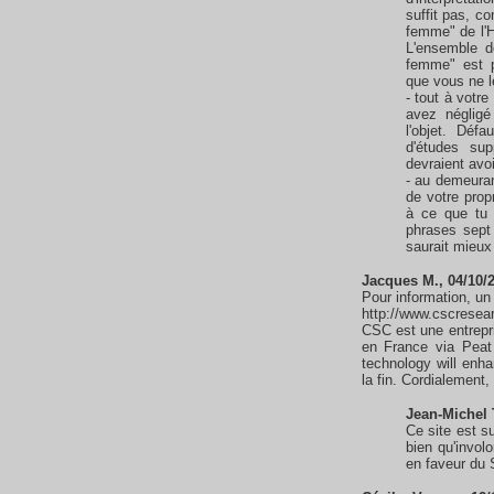
suffit pas, c
femme" de l'H
L'ensemble d
femme" est p
que vous ne 
- tout à votr
avez négligé 
l'objet. Déf
d'études su
devraient avoi
- au demeuran
de votre prop
à ce que tu 
phrases sept
saurait mieux 
Jacques M., 04/10/2
Pour information, un 
http://www.cscresea
CSC est une entrepr
en France via Peat
technology will enha
la fin. Cordialement
Jean-Michel 
Ce site est su
bien qu'invol
en faveur du 