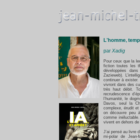
L'homme, temple
par
Xadig
Pour ceux que la lec
fiction toutes les
développées dan
Zazieweb). L’intell
continuer à exister
vivront dans des cu
très haut débit. 
recrudescence d’ép
l’humanité, le dogm
Davos, seul la Ch
complexe, érudit et 
on découvre peu à
comme inéluctable. 
vivent en dehors de
J’ai pensé au livre
mi-polar de Jean-