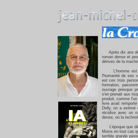
Après dix ans de s
roman dense et pess
dérives de la machi
L'homme est surpr
l'humanité de ses v
est ces trois perso
formation, passionné
ouvrage presque p
s'en prenait aux ri
produit, comme l'un 
livre avait remport
Dolly, on a estimé 
récidive avec un ro
dense, où la technolo
L’époque que décrit
Moins en tout cas 
terrible grande pest