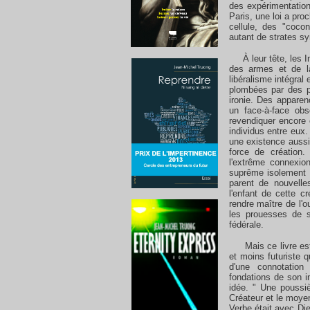
des expérimentatio
Paris, une loi a pro
cellule, des "coco
autant de strates sy
À leur tête, les Imb
des armes et de l
libéralisme intégral
plombées par des po
ironie. Des apparen
un face-à-face obs
revendiquer encore 
individus entre eux.
une existence aussi
force de création
l'extrême connexio
suprême isolement 
parent de nouvelles
l'enfant de cette c
rendre maître de l'o
les prouesses de s
fédérale.
Mais ce livre est p
et moins futuriste q
d'une connotation
fondations de son i
idée. " Une poussiè
Créateur et le moyen
Verbe était avec Die